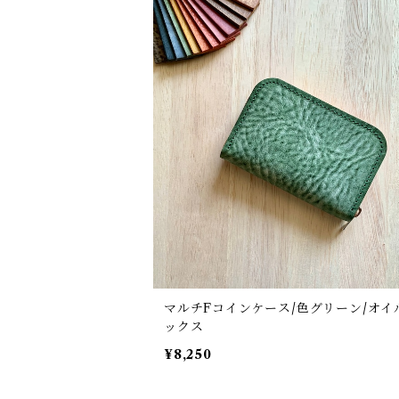
key
レッド,イエロー,オレンジ系
bag, pouch
グリーン,ブルー系
life
ピンク,パープル系
dress line
business
belt
マルチFコインケース/色グリーン/オイ
ックス
バックル
¥8,250