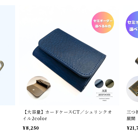
【大容量】カードケースCT／シュリンクオ
三つ
イル2color
展開
¥8,250
¥21,