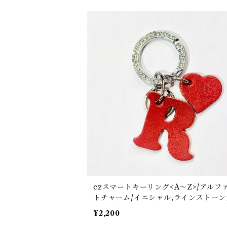
czスマートキーリング<A〜Z>/アルフ
トチャーム/イニシャル,ラインストー
ビナ
¥2,200