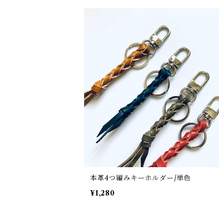
本革4つ編みキーホルダー/単色
¥1,280