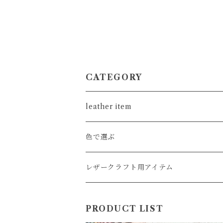
CATEGORY
leather item
card
色で選ぶ
coin
クロ系
レザークラフト用アイテム
wallet
キャメル,ブラウン系
工具,パーツ
PRODUCT LIST