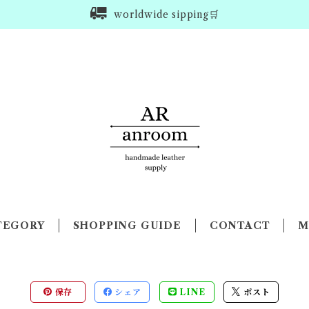
worldwide sipping🛒
TEGORY
SHOPPING GUIDE
CONTACT
M
保存
シェア
LINE
ポスト