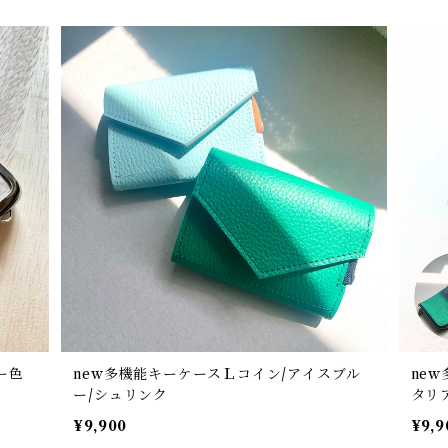
ー色
new多機能キーケースＬコイン/アイスブル
ne
ー/シュリンク
タリ
¥9,900
¥9,9