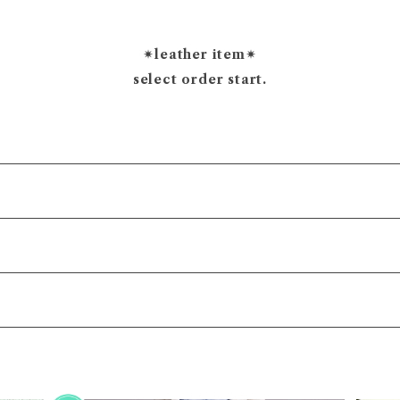
✴︎leather item✴︎
select order start.