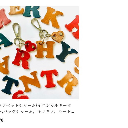
ファベットチャーム/イニシャルキーホ
ー,バッグチャーム，キラキラ，ハートチ
ム
70