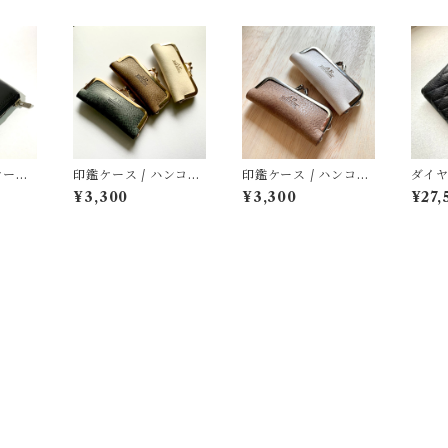
ース/
印鑑ケース / ハンコ入
印鑑ケース / ハンコ入
ダイヤ
れ/がま口ゴールド色
れ/がま口シルバー色
ス/グ
¥3,300
¥3,300
¥27,