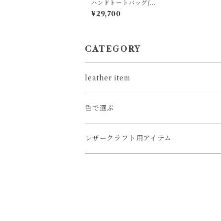
ハンドトートバッグ/S.
ブラック/オイルワッ
¥29,700
クス
CATEGORY
leather item
card
色で選ぶ
coin
クロ系
レザークラフト用アイテム
wallet
キャメル,ブラウン系
工具,パーツ
key
レッド,イエロー,オレンジ系