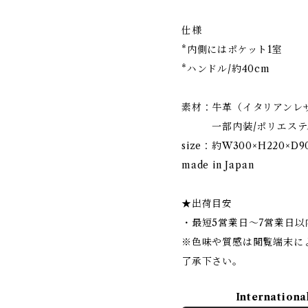
仕様
*内側にはポケット1室
*ハンドル/約40cm
素材：牛革（イタリアンレ
一部内装/ポリエステ
size：約W300×H220×D9
made in Japan
★出荷目安
・最短5営業日〜7営業日以
※色味や質感は閲覧端末に
了承下さい。
Internationa