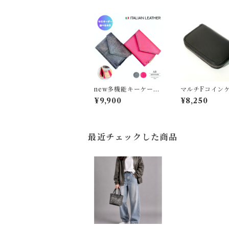
new多機能キーケース
マルチFコインケ
Ｌコイン/色:sピンク/
クロ/スムース
¥9,900
¥8,250
スクラッチレザー
最近チェックした商品