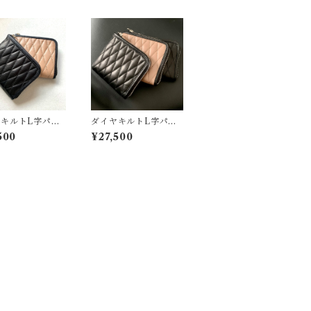
キルトL字パー
ダイヤキルトL字パー
レージュ×クロ
ス/クロ×クロ
500
¥27,500