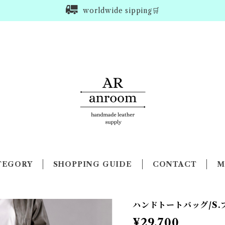
worldwide sipping🛒
TEGORY
SHOPPING GUIDE
CONTACT
M
ハンドトートバッグ/S.
¥29,700