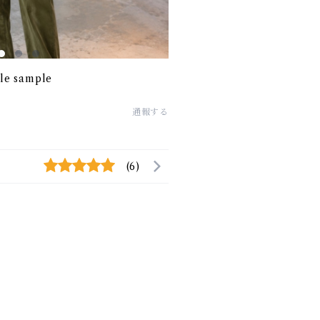
yle sample
通報する
(6)