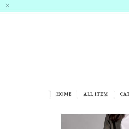
HOME
ALL ITEM
CA