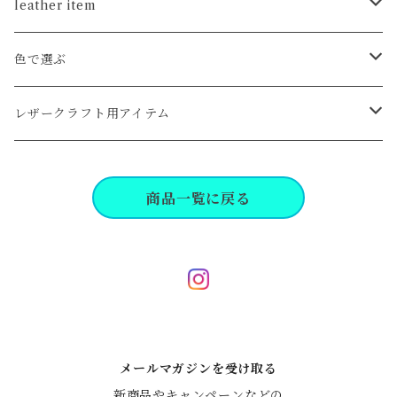
leather item
card
色で選ぶ
coin
クロ系
レザークラフト用アイテム
wallet
キャメル,ブラウン系
工具,パーツ
商品一覧に戻る
key
レッド,イエロー,オレンジ系
bag, pouch
グリーン,ブルー系
life
ピンク,パープル系
メールマガジンを受け取る
dress line
新商品やキャンペーンなどの
