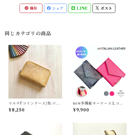
保存
シェア
LINE
ポスト
同じカテゴリの商品
マルチFコインケース/色:マス
new多機能キーケースＬコイ
タード/オイルワックス
ン/色:sピンク/スクラッチレザ
¥8,250
¥9,900
ー