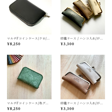
マルチFコインケース/クロ/ス
印鑑ケース / ハンコ入れ/がま
ムース
口ゴールド色
¥8,250
¥3,300
マルチFコインケース/色グリ
印鑑ケース / ハンコ入れ/がま
ーン/オイルワックス
口シルバー色
¥8,250
¥3,300