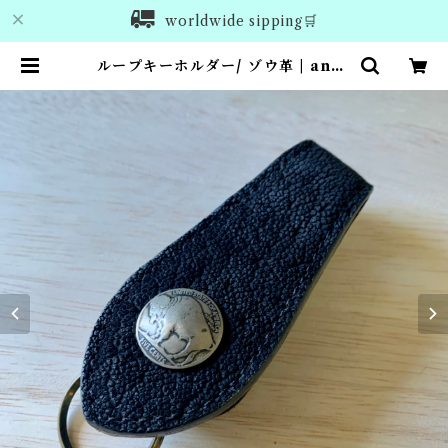
worldwide sipping🛒
ループキーホルダー/ ゾウ革 | anro
om leather