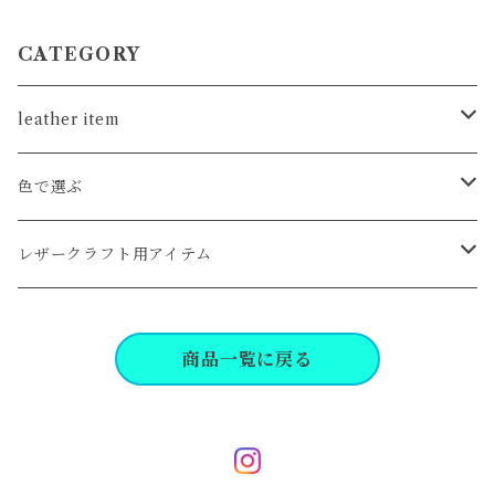
CATEGORY
leather item
card
色で選ぶ
coin
クロ系
レザークラフト用アイテム
wallet
キャメル,ブラウン系
工具,パーツ
商品一覧に戻る
key
レッド,イエロー,オレンジ系
bag, pouch
グリーン,ブルー系