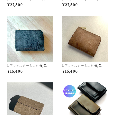
ージュ×クロ
クロ
¥27,500
¥27,500
L字ファスナーミニ財布/色:ブ
L字ファスナーミニ財布/色:モ
ラック/オイルワックス
カ/オイルワックス
¥15,400
¥15,400