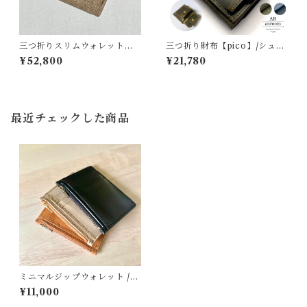
三つ折りスリムウォレット【e
三つ折り財布【pico】/シュリ
l】/フレンチレザー
ンクオイル2色展開
¥52,800
¥21,780
最近チェックした商品
ミニマルジップウォレット /色
ブラック/スムース
¥11,000