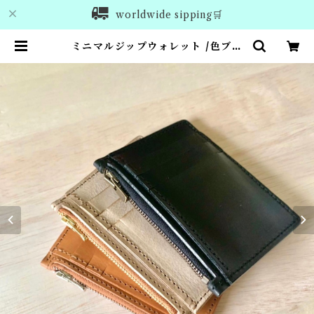
worldwide sipping🛒
ミニマルジップウォレット /色ブラ
ック/スムース | anroom leather