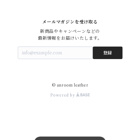
life
ピンク,パープル系
メールマガジンを受け取る
dress line
新商品やキャンペーンなどの

最新情報をお届けいたします。
business
登録
belt
バックル
© anroom leather
Powered by