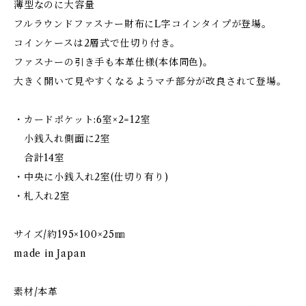
薄型なのに大容量
フルラウンドファスナー財布にL字コインタイプが登場。
コインケースは2層式で仕切り付き。
ファスナーの引き手も本革仕様(本体同色)。
大きく開いて見やすくなるようマチ部分が改良されて登場。
・カードポケット:6室×2=12室
小銭入れ側面に2室
合計14室
・中央に小銭入れ2室(仕切り有り)
・札入れ2室
サイズ/約195×100×25㎜
made in Japan
素材/本革