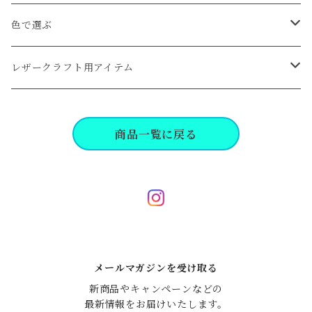
card
色で選ぶ
coin
クロ系
レザークラフト用アイテム
wallet
キャメル,ブラウン系
工具,パーツ
商品一覧に戻る
key
レッド,イエロー,オレンジ系
bag, pouch
グリーン,ブルー系
life
ピンク,パープル系
メールマガジンを受け取る
dress line
新商品やキャンペーンなどの

最新情報をお届けいたします。