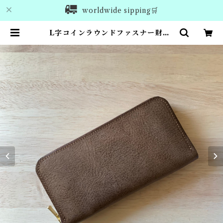
worldwide sipping🛒
L字コインラウンドファスナー財布/
モカ/オイルワックス | anroom le
ather