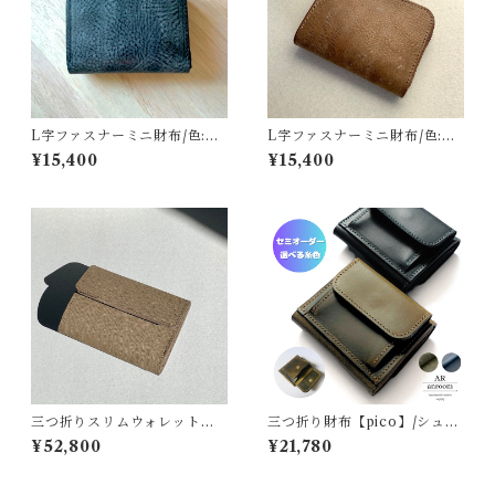
L字ファスナーミニ財布/色:ブ
L字ファスナーミニ財布/色:モ
ラック/オイルワックス
カ/オイルワックス
¥15,400
¥15,400
三つ折りスリムウォレット【e
三つ折り財布【pico】/シュリ
l】/フレンチレザー
ンクオイル2色展開
¥52,800
¥21,780