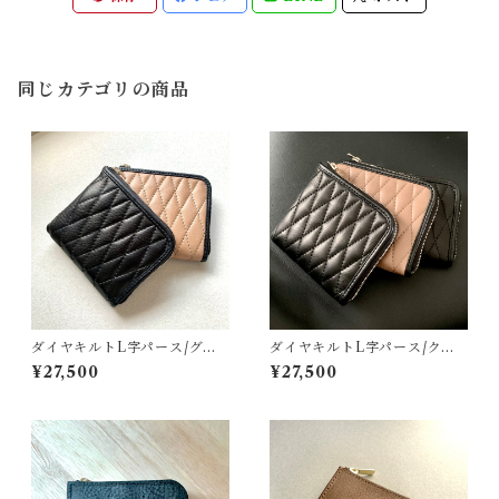
同じカテゴリの商品
ダイヤキルトL字パース/グレ
ダイヤキルトL字パース/クロ×
ージュ×クロ
クロ
¥27,500
¥27,500