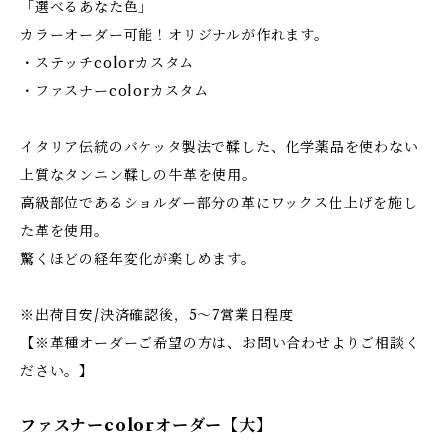
「選べるあなた色」
カラーオーダー可能！オリジナルが作れます。
・ステッチcolorカスタム
・ファスナーcolorカスタム
イタリア伝統のバケッタ製法で鞣した、化学薬品を使わない
上質なタンニン鞣しの牛革を使用。
高級部位であるショルダー部分の革にワックス仕上げを施し
た革を使用。
驚くほどの経年変化が楽しめます。
※出荷目安/決済確認後，5〜7営業日程度
【※革種オーダーご希望の方は、お問い合わせよりご相談く
ださい。】
ファスナーcolorオーダー【大】