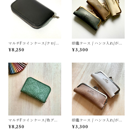
マルチFコインケース/クロ/ス
印鑑ケース / ハンコ入れ/がま
ムース
口ゴールド色
¥8,250
¥3,300
マルチFコインケース/色グリ
印鑑ケース / ハンコ入れ/がま
ーン/オイルワックス
口シルバー色
¥8,250
¥3,300