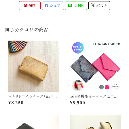
保存
シェア
LINE
ポスト
同じカテゴリの商品
マルチFコインケース/色:マス
new多機能キーケースＬコイ
タード/オイルワックス
ン/色:sピンク/スクラッチレザ
¥8,250
¥9,900
ー