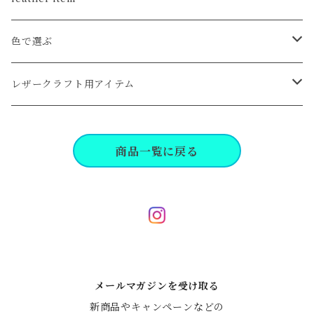
card
色で選ぶ
coin
クロ系
レザークラフト用アイテム
wallet
キャメル,ブラウン系
工具,パーツ
商品一覧に戻る
key
レッド,イエロー,オレンジ系
bag, pouch
グリーン,ブルー系
life
ピンク,パープル系
メールマガジンを受け取る
dress line
新商品やキャンペーンなどの
