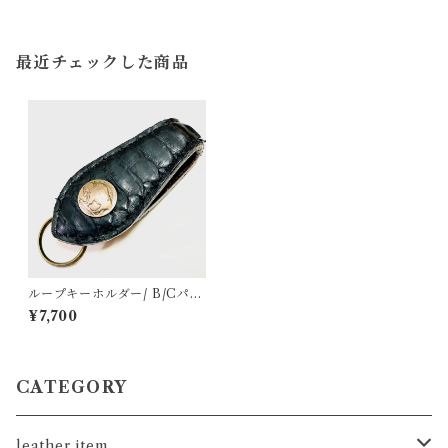
最近チェックした商品
ループキーホルダー/ B/Cパイ
ソン
¥7,700
CATEGORY
leather item