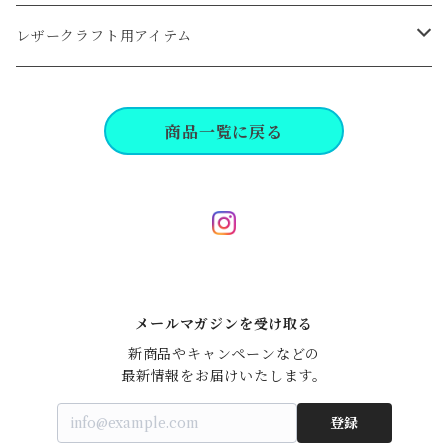
coin
クロ系
レザークラフト用アイテム
wallet
キャメル,ブラウン系
工具,パーツ
商品一覧に戻る
key
レッド,イエロー,オレンジ系
bag, pouch
グリーン,ブルー系
life
ピンク,パープル系
メールマガジンを受け取る
dress line
新商品やキャンペーンなどの

最新情報をお届けいたします。
business
登録