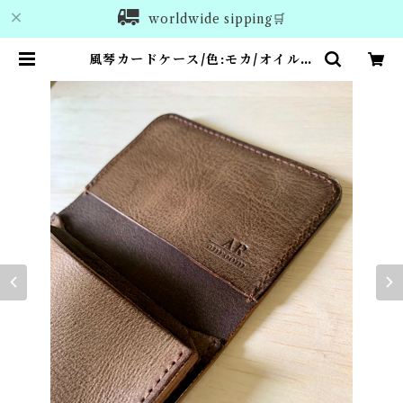
worldwide sipping🛒
風琴カードケース/色:モカ/オイルワ
ックス | anroom leather