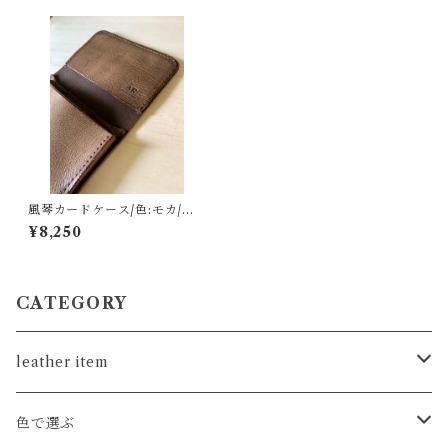
風琴カードケース/色:モカ/オ
イルワックス
¥8,250
CATEGORY
leather item
card
色で選ぶ